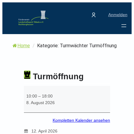
Zum
Inhalt
Anmelden
springen
Home
/
Kategorie: Turmwächter Turmöffnung
Turmöffnung
T
u
10:00
–
18:00
r
8. August 2026
m
ö
Kompletten Kalender ansehen
f
f
12. April 2026