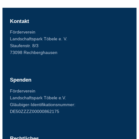
n
u
n
Kontakt
g
Förderverein
Landschaftspark Töbele e. V.
Staufenstr. 8/3
73098 Rechberghausen
Spenden
Förderverein
Landschaftspark Töbele e.V.
Gläubiger-Identifikationsnummer:
DE50ZZZZ00000862175
Rechtliches