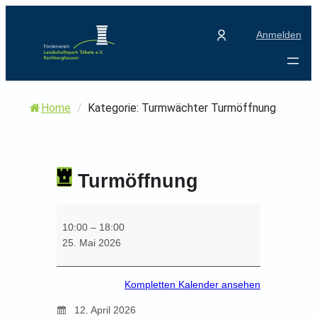
Zum
Inhalt
Anmelden
springen
Home
/
Kategorie: Turmwächter Turmöffnung
Turmöffnung
T
u
10:00
–
18:00
r
25. Mai 2026
m
ö
Kompletten Kalender ansehen
f
f
12. April 2026