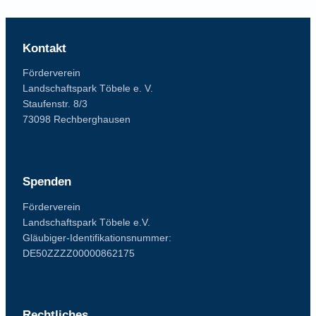
n
u
n
Kontakt
g
Förderverein
Landschaftspark Töbele e. V.
Staufenstr. 8/3
73098 Rechberghausen
Spenden
Förderverein
Landschaftspark Töbele e.V.
Gläubiger-Identifikationsnummer:
DE50ZZZZ00000862175
Rechtliches